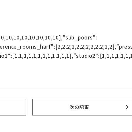
10,10,10,10,10,10,10,10],”sub_poors”:
nference_rooms_harf”:[2,2,2,2,2,2,2,2,2,2,2,2],”pre
io1″:[1,1,1,1,1,1,1,1,1,1,1,1],”studio2″:[1,1,1,1,1,1,
次の記事